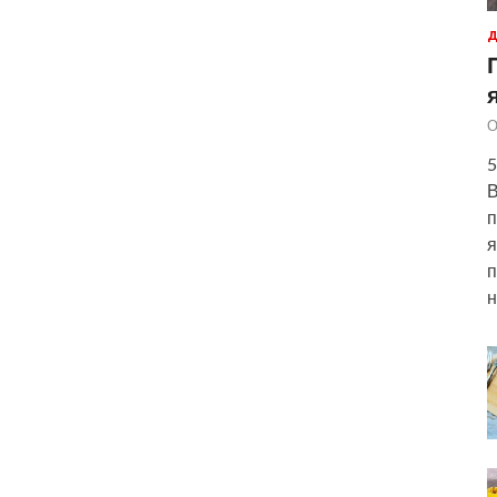
Д
О
5
В
п
я
п
н