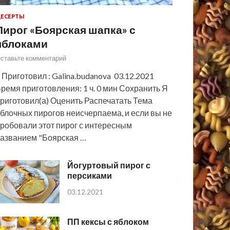
ЕСЕРТЫ
Пирог «Боярская шапка» с
яблоками
ставьте комментарий
 Приготовил : Galina.budanova 03.12.2021
ремя приготовления: 1 ч. 0 мин Сохранить Я
риготовил(а) Оценить Распечатать Тема
блочных пирогов неисчерпаема, и если вы не
робовали этот пирог с интересным
азванием "Боярская …
Йогуртовый пирог с
персиками
03.12.2021
ПП кексы с яблоком