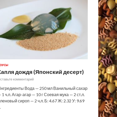
ОУСЫ
Капля дождя (Японский десерт)
ставьте комментарий
нгредиенты Вода — 250 мл Ванильный сахар
 1 ч.л. Агар-агар — 10 г Соевая мука — 2 ст.л.
леновый сироп — 2 ч.л. Б: 4.67 Ж: 2.32 У: 9.69
…