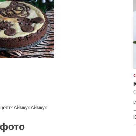
С
О
И
ецепт? Аймкук Аймкук
—
К
 фото