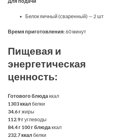
Для подачи
Белок яичный (сваренный) — 2 шт
Время приготовления:
60 минут
Пищевая и
энергетическая
ценность:
Готового блюда
ккал
1303 ккал
белки
34.6 г
жиры
112.9 г
углеводы
84.4 г
100 г блюда
ккал
232.7 ккал
белки