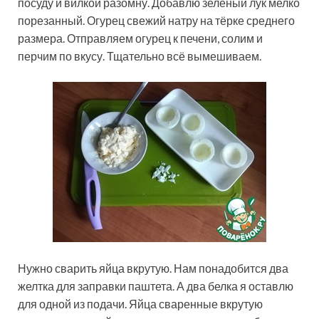
посуду и вилкой разомну. Добавлю зелёный лук мелко
порезанный. Огурец свежий натру на тёрке среднего
размера. Отправляем огурец к печени, солим и
перчим по вкусу. Тщательно всё вымешиваем.
Нужно сварить яйца вкрутую. Нам понадобится два
желтка для заправки паштета. А два белка я оставлю
для одной из подачи. Яйца сваренные вкрутую