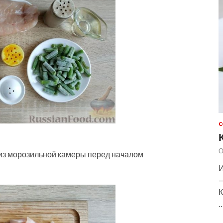
С
О
из морозильной камеры перед началом
И
—
К