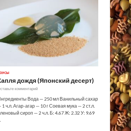
ОУСЫ
Капля дождя (Японский десерт)
ставьте комментарий
нгредиенты Вода — 250 мл Ванильный сахар
 1 ч.л. Агар-агар — 10 г Соевая мука — 2 ст.л.
леновый сироп — 2 ч.л. Б: 4.67 Ж: 2.32 У: 9.69
…