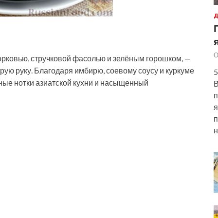
Д
О
орковью, стручковой фасолью и зелёным горошком, —
орую руку. Благодаря имбирю, соевому соусу и куркуме
5
ые нотки азиатской кухни и
насыщенный
В
п
я
п
н