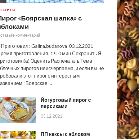
ЕСЕРТЫ
Пирог «Боярская шапка» с
яблоками
ставьте комментарий
 Приготовил : Galina.budanova 03.12.2021
ремя приготовления: 1 ч. 0 мин Сохранить Я
риготовил(а) Оценить Распечатать Тема
блочных пирогов неисчерпаема, и если вы не
робовали этот пирог с интересным
азванием "Боярская …
Йогуртовый пирог с
персиками
03.12.2021
ПП кексы с яблоком