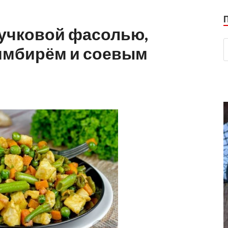
ручковой фасолью,
имбирём и соевым