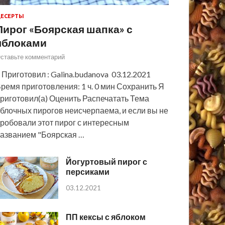
ЕСЕРТЫ
Пирог «Боярская шапка» с
яблоками
ставьте комментарий
 Приготовил : Galina.budanova 03.12.2021
ремя приготовления: 1 ч. 0 мин Сохранить Я
риготовил(а) Оценить Распечатать Тема
блочных пирогов неисчерпаема, и если вы не
робовали этот пирог с интересным
азванием "Боярская …
Йогуртовый пирог с
персиками
03.12.2021
ПП кексы с яблоком