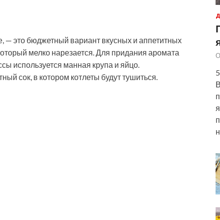
Д
е, — это бюджетный вариант вкусных и аппетитных
 который мелко нарезается. Для придания аромата
О
ссы используется манная крупа и яйцо.
5
ный сок, в котором котлеты будут тушиться.
В
п
я
п
н