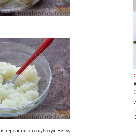
С
О
И
—
К
и переложить в глубокую миску.