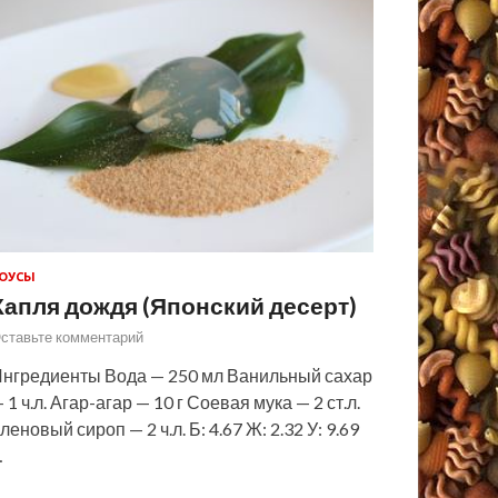
ОУСЫ
Капля дождя (Японский десерт)
ставьте комментарий
нгредиенты Вода — 250 мл Ванильный сахар
 1 ч.л. Агар-агар — 10 г Соевая мука — 2 ст.л.
леновый сироп — 2 ч.л. Б: 4.67 Ж: 2.32 У: 9.69
…