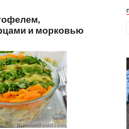
ртофелем,
рцами и морковью