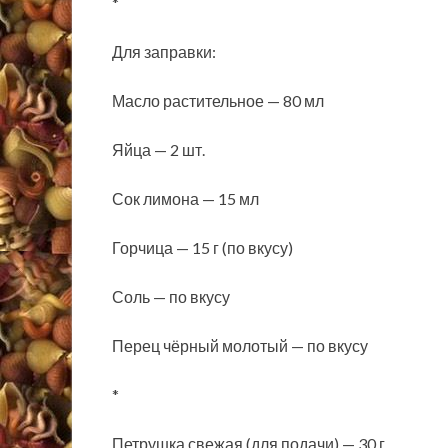
*
Для заправки:
Масло растительное — 80 мл
Яйца — 2 шт.
Сок лимона — 15 мл
Горчица — 15 г (по вкусу)
Соль — по вкусу
Перец чёрный молотый — по вкусу
*
Петрушка свежая (для подачи) — 30 г