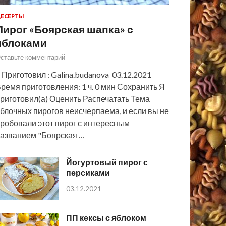
ЕСЕРТЫ
Пирог «Боярская шапка» с
яблоками
ставьте комментарий
 Приготовил : Galina.budanova 03.12.2021
ремя приготовления: 1 ч. 0 мин Сохранить Я
риготовил(а) Оценить Распечатать Тема
блочных пирогов неисчерпаема, и если вы не
робовали этот пирог с интересным
азванием "Боярская …
Йогуртовый пирог с
персиками
03.12.2021
ПП кексы с яблоком