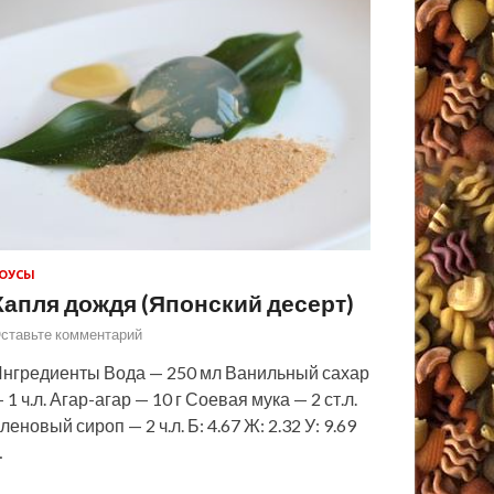
ОУСЫ
Капля дождя (Японский десерт)
ставьте комментарий
нгредиенты Вода — 250 мл Ванильный сахар
 1 ч.л. Агар-агар — 10 г Соевая мука — 2 ст.л.
леновый сироп — 2 ч.л. Б: 4.67 Ж: 2.32 У: 9.69
…