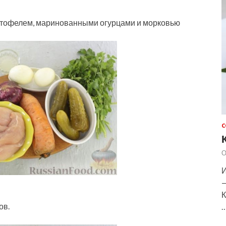
ртофелем, маринованными огурцами и морковью
С
О
И
—
К
ов.