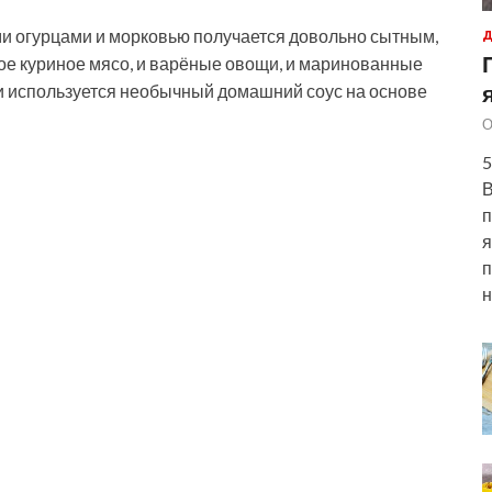
и огурцами и морковью получается довольно сытным,
Д
ное куриное мясо, и варёные овощи, и маринованные
вки используется необычный домашний соус на
основе
О
5
В
п
я
п
н