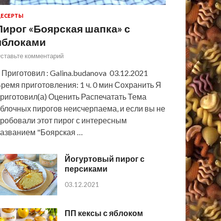
ЕСЕРТЫ
Пирог «Боярская шапка» с
яблоками
ставьте комментарий
 Приготовил : Galina.budanova 03.12.2021
ремя приготовления: 1 ч. 0 мин Сохранить Я
риготовил(а) Оценить Распечатать Тема
блочных пирогов неисчерпаема, и если вы не
робовали этот пирог с интересным
азванием "Боярская …
Йогуртовый пирог с
персиками
03.12.2021
ПП кексы с яблоком