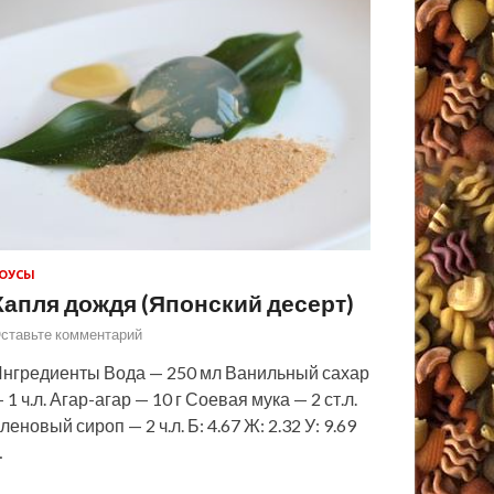
ОУСЫ
Капля дождя (Японский десерт)
ставьте комментарий
нгредиенты Вода — 250 мл Ванильный сахар
 1 ч.л. Агар-агар — 10 г Соевая мука — 2 ст.л.
леновый сироп — 2 ч.л. Б: 4.67 Ж: 2.32 У: 9.69
…