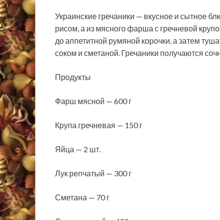
Украинские гречаники — вкусное и сытное блю
рисом, а из мясного фарша с гречневой круп
до аппетитной румяной корочки, а затем туш
соком и сметаной. Гречаники получаются со
Продукты
Фарш мясной — 600 г
Крупа гречневая — 150 г
Яйца — 2 шт.
Лук репчатый — 300 г
Сметана — 70 г