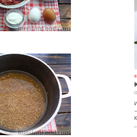
С
О
И
—
К