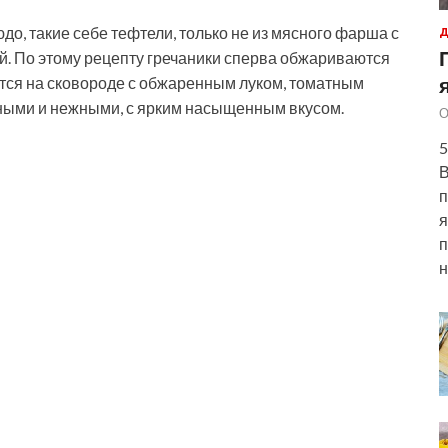
до, такие себе тефтели, только не из мясного фарша с
Д
ой. По этому рецепту гречаники сперва обжариваются
атся на сковороде с обжаренным луком,
томатным
чными и нежными, с ярким насыщенным вкусом.
О
5
В
п
я
п
н