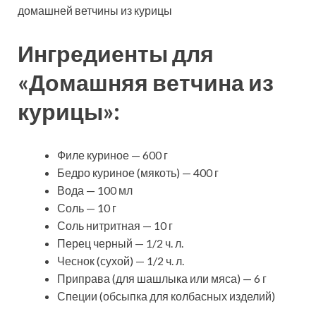
домашней ветчины из курицы
Ингредиенты для
«Домашняя ветчина из
курицы»:
Филе куриное —
600 г
Бедро куриное (мякоть) — 400 г
Вода — 100 мл
Соль — 10 г
Соль нитритная — 10 г
Перец черный — 1/2 ч. л.
Чеснок (сухой) — 1/2 ч. л.
Приправа (для шашлыка или мяса) — 6 г
Специи (обсыпка для колбасных изделий)