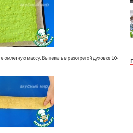
 омлетную массу. Выпекать в разогретой духовке 10-