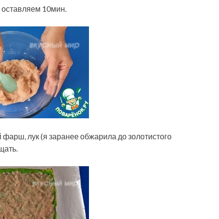
, оставляем 10мин.
 фарш, лук (я заранее обжарила до золотистого
щать.