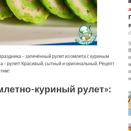
Д
О
5
В
раздника – запечённый рулет из омлета с куриным
п
ва – рулет! Красивый, сытный и оригинальный. Рецепт
я
стям!
п
н
Омлетно-куриный
рулет»: