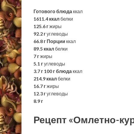
Готового блюда
ккал
1611.4 ккал
белки
125.6 г
жиры
92.2 г
углеводы
66.8 г
Порции
ккал
89.5 ккал
белки
7 г
жиры
5.1 г
углеводы
3.7 г
100 г блюда
ккал
214.9 ккал
белки
16.7 г
жиры
12.3 г
углеводы
8.9 г
Рецепт «Омлетно-ку