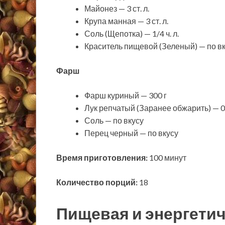
Майонез — 3 ст. л.
Крупа манная — 3 ст. л.
Соль (Щепотка) — 1/4 ч. л.
Краситель пищевой (Зеленый) — по в
Фарш
Фарш куриный — 300 г
Лук репчатый (Заранее обжарить) — 0
Соль — по вкусу
Перец черный — по вкусу
Время приготовления:
100 минут
Количество порций:
18
Пищевая и энергетич