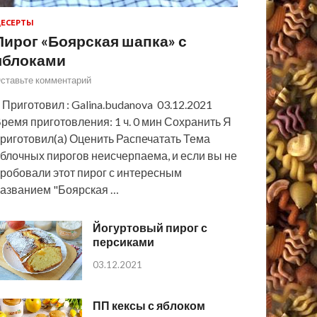
ЕСЕРТЫ
Пирог «Боярская шапка» с
яблоками
ставьте комментарий
 Приготовил : Galina.budanova 03.12.2021
ремя приготовления: 1 ч. 0 мин Сохранить Я
риготовил(а) Оценить Распечатать Тема
блочных пирогов неисчерпаема, и если вы не
робовали этот пирог с интересным
азванием "Боярская …
Йогуртовый пирог с
персиками
03.12.2021
ПП кексы с яблоком