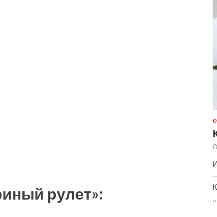
С
О
И
—
К
риный рулет»: