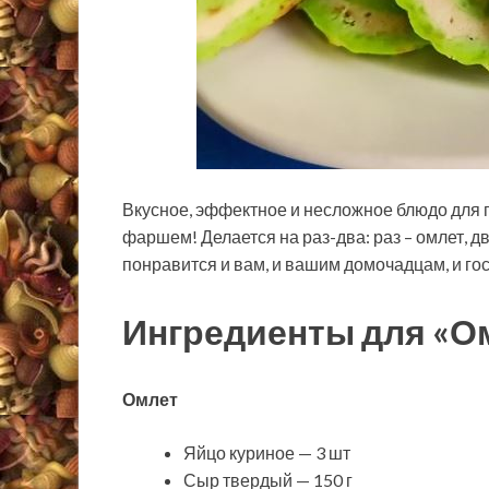
Вкусное, эффектное и несложное блюдо для п
фаршем! Делается на раз-два: раз – омлет, д
понравится и вам, и вашим домочадцам, и го
Ингредиенты для «
Омлет
Яйцо куриное — 3 шт
Сыр твердый — 150 г