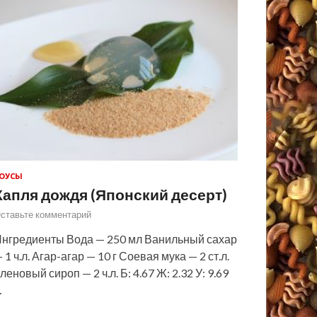
ОУСЫ
Капля дождя (Японский десерт)
ставьте комментарий
нгредиенты Вода — 250 мл Ванильный сахар
 1 ч.л. Агар-агар — 10 г Соевая мука — 2 ст.л.
леновый сироп — 2 ч.л. Б: 4.67 Ж: 2.32 У: 9.69
…