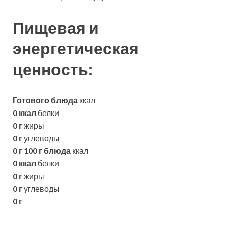
Пищевая и
энергетическая
ценность:
Готового блюда
ккал
0 ккал
белки
0 г
жиры
0 г
углеводы
0 г
100 г блюда
ккал
0 ккал
белки
0 г
жиры
0 г
углеводы
0 г