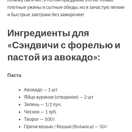
плотные ужины и сытные обеды, но и зачастую легкие
и быстрые завтраки без заморочек!
Ингредиенты для
«Сэндвичи с форелью и
пастой из авокадо»:
Паста
Авокадо — 1 шт
Яйцо куриное (отварное) — 2 шт
Зелень — 1/2 пуч.
Чеснок — 1 зуб.
Творог — 100 г
Орехи кешью / Кешью (Botanica) — 50 г