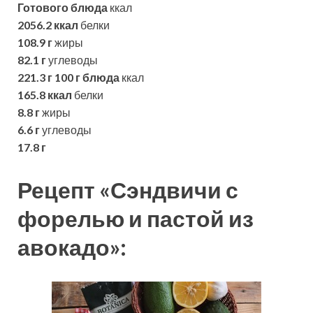
Готового блюда
ккал
2056.2 ккал
белки
108.9 г
жиры
82.1 г
углеводы
221.3 г
100 г блюда
ккал
165.8 ккал
белки
8.8 г
жиры
6.6 г
углеводы
17.8 г
Рецепт «Сэндвичи с
форелью и пастой из
авокадо»: