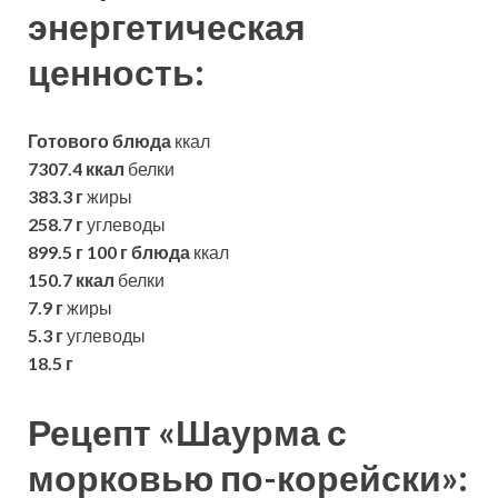
энергетическая
ценность:
Готового блюда
ккал
7307.4 ккал
белки
383.3 г
жиры
258.7 г
углеводы
899.5 г
100 г блюда
ккал
150.7 ккал
белки
7.9 г
жиры
5.3 г
углеводы
18.5 г
Рецепт «Шаурма с
морковью по-корейски»: