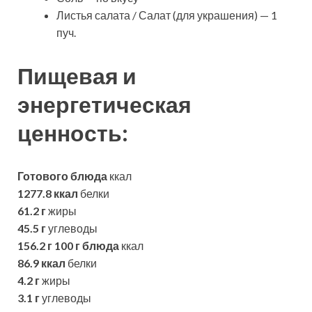
Листья салата / Салат (для украшения) — 1
пуч.
Пищевая и
энергетическая
ценность:
Готового блюда
ккал
1277.8 ккал
белки
61.2 г
жиры
45.5 г
углеводы
156.2 г
100 г блюда
ккал
86.9 ккал
белки
4.2 г
жиры
3.1 г
углеводы