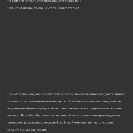
На сайте могут быть опубликованы материалы 18+!
При цитировании ссылка на источник обязательна.
Все материалы на данном сайте взяты из открытых источников и предоставляются
исключительно в ознакомительных целях. Права на материалы принадлежат их
владельцам. Администрация сайта ответственности за содержание материала
не несет. Если Вы обнаружили на нашем сайте материалы, которые нарушают
авторские права, принадлежащие Вам, Вашей компании или организации,
пожалуйста, сообщите нам.