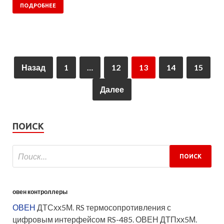
ПОДРОБНЕЕ
Назад
1
…
12
13
14
15
Далее
ПОИСК
овен контроллеры
ОВЕН
ДТСхх5М. RS термосопротивления с
цифровым интерфейсом RS-485. ОВЕН ДТПхх5М.