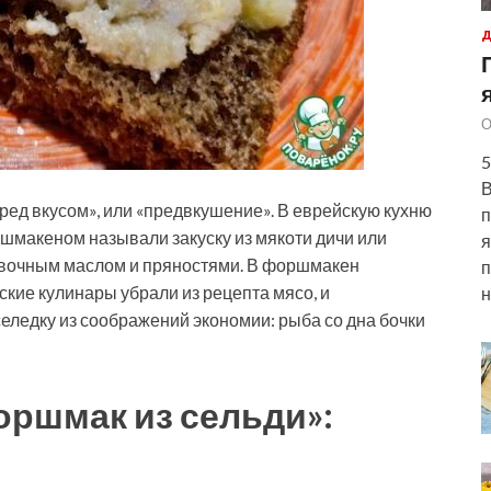
Д
О
5
В
ред вкусом», или «предвкушение». В еврейскую кухню
п
ршмакеном называли закуску из мякоти дичи или
я
ливочным маслом и пряностями. В форшмакен
п
ские кулинары убрали из рецепта мясо, и
н
еледку из соображений экономии: рыба со дна бочки
оршмак из сельди»: