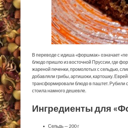
В переводе с идиша «форшмак» означает «пе
блюдо пришло из восточной Пруссии, где фо
жареной печенки, промолотых с сельдью, с
добавляли
грибы, артишоки, картошку. Еврей
трансформировали блюдо в паштет. Рубили с
стоила намного дешевле.
Ингредиенты для «Ф
Сельдь — 200 г