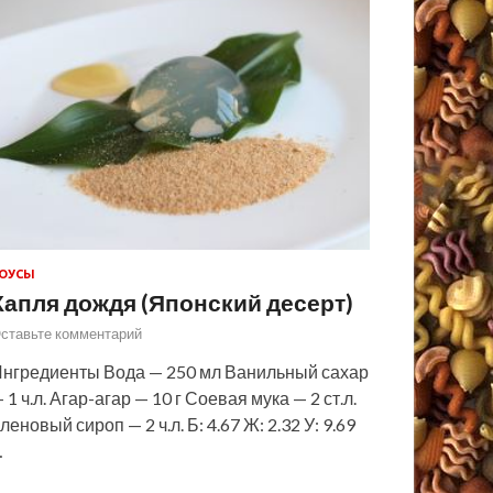
ОУСЫ
Капля дождя (Японский десерт)
ставьте комментарий
нгредиенты Вода — 250 мл Ванильный сахар
 1 ч.л. Агар-агар — 10 г Соевая мука — 2 ст.л.
леновый сироп — 2 ч.л. Б: 4.67 Ж: 2.32 У: 9.69
…