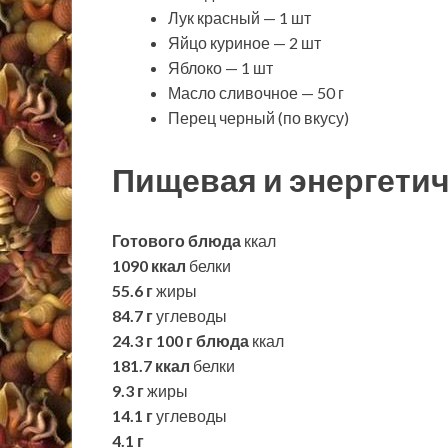
Лук красный — 1 шт
Яйцо куриное — 2 шт
Яблоко — 1 шт
Масло сливочное — 50 г
Перец черный (по вкусу)
Пищевая и энергетич
Готового блюда
ккал
1090 ккал
белки
55.6 г
жиры
84.7 г
углеводы
24.3 г
100 г блюда
ккал
181.7 ккал
белки
9.3 г
жиры
14.1 г
углеводы
4.1 г