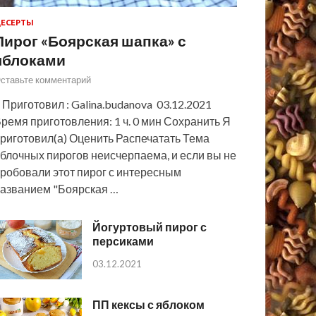
ЕСЕРТЫ
Пирог «Боярская шапка» с
яблоками
ставьте комментарий
 Приготовил : Galina.budanova 03.12.2021
ремя приготовления: 1 ч. 0 мин Сохранить Я
риготовил(а) Оценить Распечатать Тема
блочных пирогов неисчерпаема, и если вы не
робовали этот пирог с интересным
азванием "Боярская …
Йогуртовый пирог с
персиками
03.12.2021
ПП кексы с яблоком