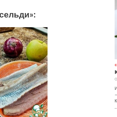
сельди»:
С
О
И
—
К