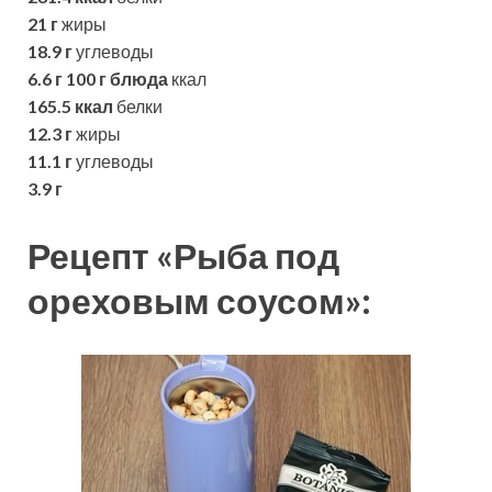
21 г
жиры
18.9 г
углеводы
6.6 г
100 г блюда
ккал
165.5 ккал
белки
12.3 г
жиры
11.1 г
углеводы
3.9 г
Рецепт «Рыба под
ореховым соусом»: