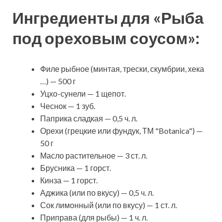
Ингредиенты для «Рыба
под ореховым соусом»:
Филе рыбное (минтая, трески, скумбрии, хека
…) — 500 г
Уцхо-сунели — 1 щепот.
Чеснок — 1 зуб.
Паприка сладкая — 0,5 ч. л.
Орехи (грецкие или фундук, ТМ "Botanica") —
50 г
Масло растительное — 3 ст. л.
Брусника — 1 горст.
Кинза — 1 горст.
Аджика (или по вкусу) — 0,5 ч. л.
Сок лимонный (или по вкусу) — 1 ст. л.
Приправа (для рыбы) — 1 ч. л.