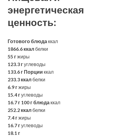
энергетическая
ценность:
Готового блюда
ккал
1866.6 ккал
белки
55 г
жиры
123.3 г
углеводы
133.6 г
Порции
ккал
233.3 ккал
белки
6.9 г
жиры
15.4 г
углеводы
16.7 г
100 г блюда
ккал
252.2 ккал
белки
7.4 г
жиры
16.7 г
углеводы
18.1 г