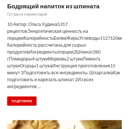
Бодрящий напиток из шпината
Оставьте комментарий
10 Автор: Ольга Худина5317
рецептовЭнергетическая ценность на
порциюКалорийностьБелкиЖирыУглеводы1127120ккал
Калорийность рассчитана для сырых
продуктовИнгредиентыпорции2Шпинат280
гПомидоры4 штукиМорковь2 штукиЛимон¼
штукиОгурцы1 штукаИнструкция приготовления15
минут 1Подготовить все ингредиенты. ШпаргалкаКак
подготовить и нарезать шпинат 2Из всех
ингредиентов …
ПОДРОБНЕЕ