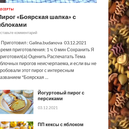
ЕСЕРТЫ
Пирог «Боярская шапка» с
яблоками
ставьте комментарий
 Приготовил : Galina.budanova 03.12.2021
ремя приготовления: 1 ч. 0 мин Сохранить Я
риготовил(а) Оценить Распечатать Тема
блочных пирогов неисчерпаема, и если вы не
робовали этот пирог с интересным
азванием "Боярская …
Йогуртовый пирог с
персиками
03.12.2021
ПП кексы с яблоком