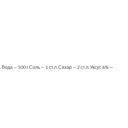
да — 500 г Соль — 1 ст.л. Сахар — 2 ст.л. Уксус 6% —