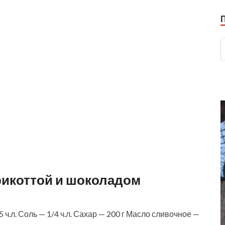
рикоттой и шоколадом
ч.л. Соль — 1/4 ч.л. Сахар — 200 г Масло сливочное —