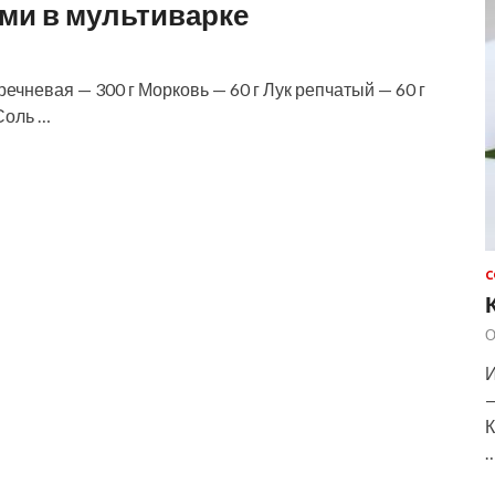
ями в мультиварке
ечневая — 300 г Морковь — 60 г Лук репчатый — 60 г
Соль …
С
О
И
—
К