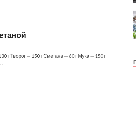
метаной
0 г Творог — 150 г Сметана — 60 г Мука — 150 г
 …