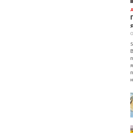
Д
О
5
В
п
я
п
н