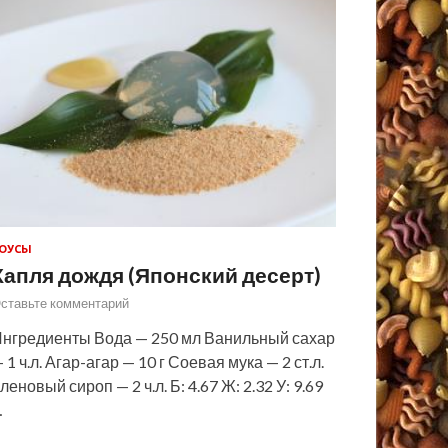
ОУСЫ
Капля дождя (Японский десерт)
ставьте комментарий
нгредиенты Вода — 250 мл Ванильный сахар
 1 ч.л. Агар-агар — 10 г Соевая мука — 2 ст.л.
леновый сироп — 2 ч.л. Б: 4.67 Ж: 2.32 У: 9.69
…